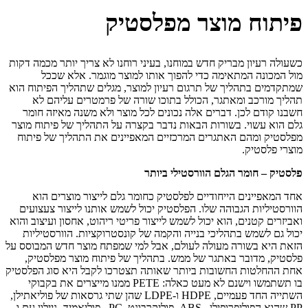
פיתוח מוצר מפלסטיק
כשעולה רעיון מבריק חדש במוחנו, בעיני רוחנו לא צריך יותר מכמה דקות
מול המכונה המתאימה כדי להפוך אותו למוצר מוגמר. אלא שככל
שמתקדמים בתהליך של תרגום רעיון למוצר, מגלים שתהליך הפיתוח הוא
תהליך מורכב ומאתגר, הכולל בתוכו שורה של פרמטרים עליהם לא
חשבנו קודם לכן. דברים אלה נכונים לכל מוצר ולא משנה מאיזה חומר
גלם הוא עשוי. בשורות הבאות נדבר בקצרה על התהליך של פיתוח מוצר
מפלסטיק ומהם האתגרים המרכזיים המאפיינים את התהליך של פיתוח
מוצרי פלסטיק.
פלסטיק – חומר הגלם הוורסטילי ביותר
אחד המאפיינים הייחודיים לפלסטיק כחומר גלם לייצור מוצרים הוא
הוורסטיליות הגבוהה שלו. הפלסטיק יכול לשמש אותנו לייצור צעצועים
ואביזרים קטנים, הוא יכול לשמש לייצור פריטי ריהוט, אחסון ועיצוב והוא
יכול גם לשמש בתהליכי בנייה והקמה של קונסטרוקציות. הוורסטיליות
הזאת היא בשורה מעולה לעולם, אבל למי שמפתח מוצר חדש המבוסס על
פלסטיק, מדובר באתגר של ממש. בתהליך של פיתוח מוצר מפלסטיק,
אחת ההחלטות החשובות ביותר שאותה תצטרכו לקבל היא סוג הפלסטיק
בו תשתמשו וישנם לא מעט כאלה: PETE ממנו מייצרים את בקבוקי
השתייה החד פעמיים, HDPE ו-LDPE שהן שתי גרסאות של פוליאתילן,
PP שהוא הפוליפרופילן , ABS, פוליקרבונט ,PC , פוליאמיד -ניילון עם ו