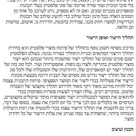
בלי סיבי זכוכית ועוד שורה ארוכה של סוגי פלסטיק בעלי תכונות
ומאפיינים מבניים שונים. ואם זה לא מספיק, ניתן לערבב כל אחד מן
הסוגים האלה בכל מינון ובכל שילוב כדי להשיג שילוב של תכונות
הנדרשות למוצר: חוזק מבני, עמידות בחבטה, חדירות גז, איטום, גמישות
וכן הלאה.
תהליך הייצור ואופן הייצור
מרכיב מפתח חשוב נוסף בתהליך של פיתוח מוצרי פלסטיק הוא בחירת
תהליך הייצור המתאים ובניית התהליך בצורה נכונה. בעולם הפלסטיק
ישנם סוגים שונים של תהליכי ייצור שהשכיח ביותר שבהם הוא ייצור
מוצרי פלסטיק בהזרקה ולצדו גם ניפוח, אקסטרוזיה ועוד. לכל סוג כזה של
תהליך ייצור יש המאפיינים שלו, היתרונות שלו והמגבלות שלו ולכל סוג
כזה של תהליך ייצור נדרש סוג מסוים של תבנית דרכה מבצעת מכונת
הייצור את פעולתה בכדי ליצור את המוצר הספציפי. פיתוח התבנית עצמה
יכול להיות מורכב מאוד ויקר מאוד ולדרוש תהליך מקצועי של השבחה
ומיטוב. במקרים רבים, עולה הצורך לעשות פשרות מסוימות בכדי
להתאים את המוצר לטכנולוגיית ייצור ספציפית מתוך שיקולים מקצועיים,
הנדסיים או כלכליים וגם לכך צריך כל יזם להכין את עצמו. בסופו של דבר,
צריך גם להשביח את תהליך הייצור עצמו בכדי להבטיח את רמת היעילות
הגבוהה ביותר, שתפחית עד כמה שניתן את עלות הייצור של כל יחידת
מוצר.
תכנון ועיצוב