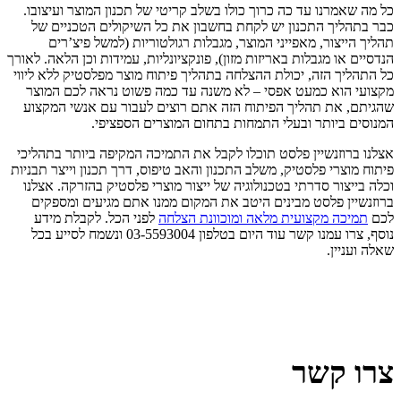
כל מה שאמרנו עד כה כרוך כולו בשלב קריטי של תכנון המוצר ועיצובו.
כבר בתהליך התכנון יש לקחת בחשבון את כל השיקולים הטכניים של
תהליך הייצור, מאפייני המוצר, מגבלות רגולטוריות (למשל פיצ’רים
הנדסיים או מגבלות באריזות מזון), פונקציונליות, עמידות וכן הלאה. לאורך
כל התהליך הזה, יכולת ההצלחה בתהליך פיתוח מוצר מפלסטיק ללא ליווי
מקצועי הוא כמעט אפסי – לא משנה עד כמה פשוט נראה לכם המוצר
שהגיתם, את תהליך הפיתוח הזה אתם רוצים לעבור עם אנשי המקצוע
המנוסים ביותר ובעלי התמחות בתחום המוצרים הספציפי.
אצלנו ברוזנשיין פלסט תוכלו לקבל את התמיכה המקיפה ביותר בתהליכי
פיתוח מוצרי פלסטיק, משלב התכנון והאב טיפוס, דרך תכנון וייצר תבניות
וכלה בייצור סדרתי בטכנולוגיה של ייצור מוצרי פלסטיק בהזרקה. אצלנו
ברוזנשיין פלסט מבינים היטב את המקום ממנו אתם מגיעים ומספקים
לכם
תמיכה מקצועית מלאה ומוכוונת הצלחה
לפני הכל. לקבלת מידע
נוסף, צרו עמנו קשר עוד היום בטלפון 03-5593004 ונשמח לסייע בכל
שאלה ועניין.
צרו קשר